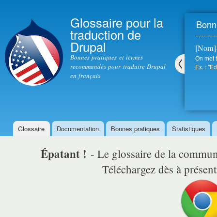
All
con
Glossaire pour la
Bonne
prin
traduction de
Drupal
[Nom]
Bonnes pratiques et termes
On met t
recommandés pour traduire Drupal
Ex. : "Ed
en français
Pré
céd
ent
Glossaire
Documentation
Bonnes pratiques
Statistiques
Menu principal
Épatant !
- Le glossaire de la comm
Téléchargez dès à présent