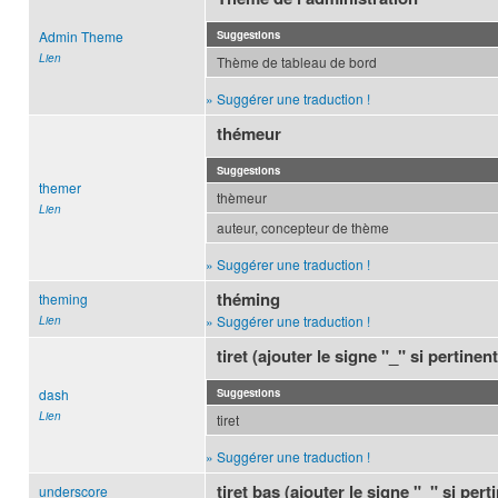
Admin Theme
Suggestions
Lien
Thème de tableau de bord
» Suggérer une traduction !
thémeur
Suggestions
themer
thèmeur
Lien
auteur, concepteur de thème
» Suggérer une traduction !
théming
theming
» Suggérer une traduction !
Lien
tiret (ajouter le signe "_" si pertinent
dash
Suggestions
Lien
tiret
» Suggérer une traduction !
tiret bas (ajouter le signe "_" si pert
underscore