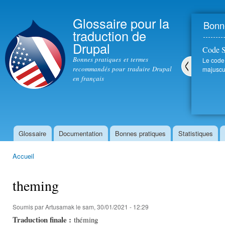
All
con
Glossaire pour la
Bonne
prin
traduction de
Drupal
Code 
Bonnes pratiques et termes
Le code
recommandés pour traduire Drupal
majuscul
en français
Pré
céd
ent
Glossaire
Documentation
Bonnes pratiques
Statistiques
Menu principal
Accueil
Vous êtes ici
theming
Soumis par
Artusamak
le sam, 30/01/2021 - 12:29
Traduction finale :
théming