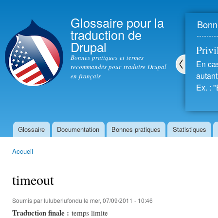
All
con
Glossaire pour la
Bonne
prin
traduction de
Drupal
Privil
Bonnes pratiques et termes
En cas
recommandés pour traduire Drupal
autant 
en français
Pré
Ex. : "
céd
ent
Glossaire
Documentation
Bonnes pratiques
Statistiques
Menu principal
Accueil
Vous êtes ici
timeout
Soumis par
luluberlufondu
le mer, 07/09/2011 - 10:46
Traduction finale :
temps limite