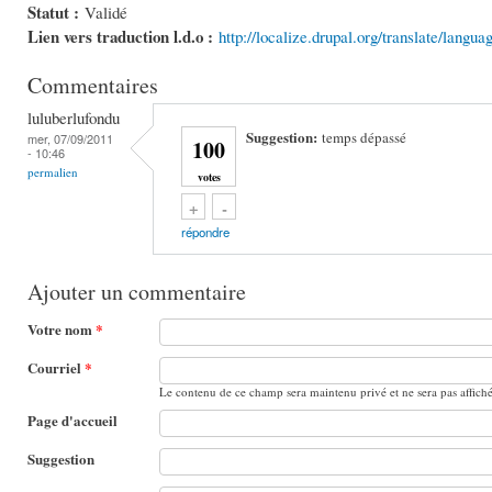
Statut :
Validé
Lien vers traduction l.d.o :
http://localize.drupal.org/translate/langu
Commentaires
luluberlufondu
Suggestion:
temps dépassé
mer, 07/09/2011
100
- 10:46
permalien
votes
Vote up!
Vote down!
+
-
répondre
Ajouter un commentaire
Votre nom
*
Courriel
*
Le contenu de ce champ sera maintenu privé et ne sera pas affich
Page d'accueil
Suggestion