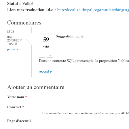
Statut :
Validé
Lien vers traduction l.d.o :
http://localize.drupal.org/translate/langua
Commentaires
izus
Suggestion:
table
mar,
59
23/08/2011
- 05:38
votes
permalien
Vote up!
Vote down!
+
-
Dans un contexte SQL par exemple, la proposition "tablea
répondre
Ajouter un commentaire
Votre nom
*
Courriel
*
Le contenu de ce champ sera maintenu privé et ne sera pas affich
Page d'accueil