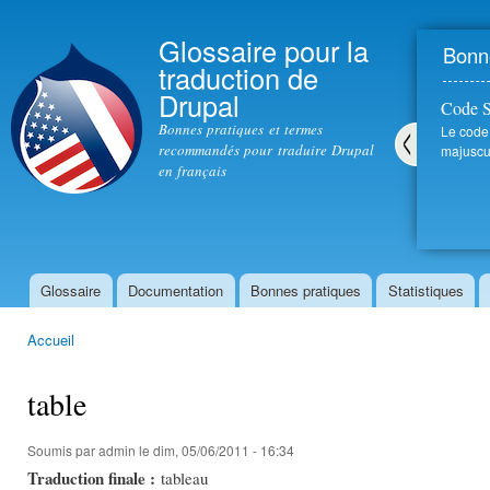
All
con
Glossaire pour la
Bonne
prin
traduction de
Drupal
Code 
Bonnes pratiques et termes
Le code
recommandés pour traduire Drupal
majuscul
en français
Pré
céd
ent
Glossaire
Documentation
Bonnes pratiques
Statistiques
Menu principal
Accueil
Vous êtes ici
table
Soumis par
admin
le dim, 05/06/2011 - 16:34
Traduction finale :
tableau