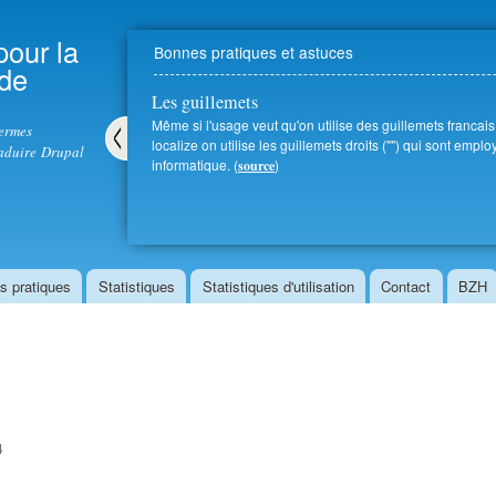
Aller au
contenu
pour la
Bonnes pratiques et astuces
principal
 de
Les guillemets
Même si l'usage veut qu'on utilise des guillemets francais (
termes
localize on utilise les guillemets droits ("") qui sont emp
aduire Drupal
informatique. (
)
source
Pré
céd
ent
s pratiques
Statistiques
Statistiques d'utilisation
Contact
BZH
4