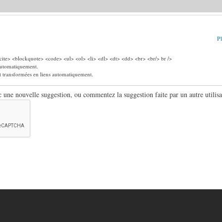
Pl
ite> <blockquote> <code> <ul> <ol> <li> <dl> <dt> <dd> <br> <br/> br />
 automatiquement.
nt transformées en liens automatiquement.
ne nouvelle suggestion, ou commentez la suggestion faite par un autre utilisa