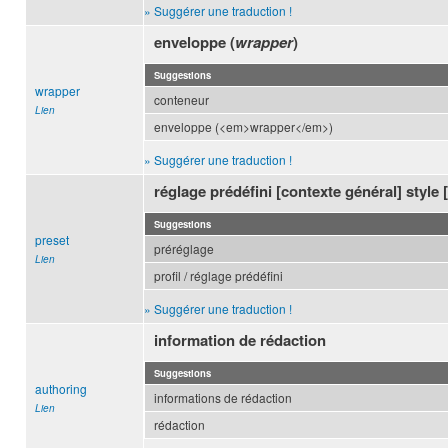
» Suggérer une traduction !
enveloppe (
wrapper
)
Suggestions
wrapper
conteneur
Lien
enveloppe (<em>wrapper</em>)
» Suggérer une traduction !
réglage prédéfini [contexte général] styl
Suggestions
preset
préréglage
Lien
profil / réglage prédéfini
» Suggérer une traduction !
information de rédaction
Suggestions
authoring
informations de rédaction
Lien
rédaction