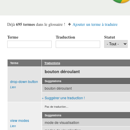
695 termes
Déjà
dans le glossaire !
Ajouter un terme à traduire
Terme
Traduction
Statut
Terme
Traductions
bouton déroulant
drop-down button
Suggestions
Lien
bouton déroulant
» Suggérer une traduction !
Pas de traduction...
Suggestions
view modes
mode de visualisation
Lien