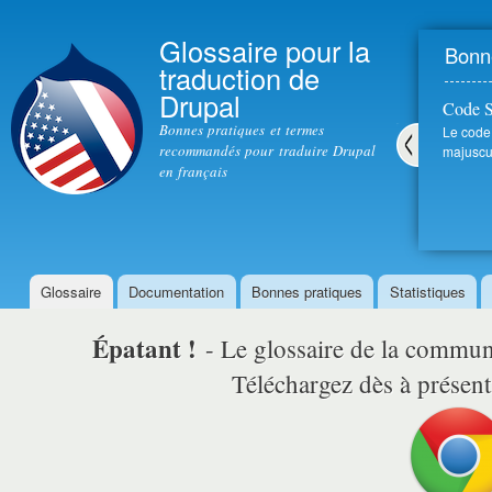
All
con
Glossaire pour la
Bonne
prin
traduction de
Drupal
Code 
Bonnes pratiques et termes
Le code
recommandés pour traduire Drupal
majuscul
en français
Pré
céd
ent
Glossaire
Documentation
Bonnes pratiques
Statistiques
Menu principal
Épatant !
- Le glossaire de la comm
Téléchargez dès à présent