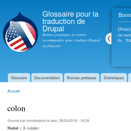
All
con
Glossaire pour la
Bonne
prin
traduction de
Drupal
[Nom]
Bonnes pratiques et termes
On met t
recommandés pour traduire Drupal
Ex. : "Ed
en français
Pré
céd
ent
Glossaire
Documentation
Bonnes pratiques
Statistiques
Menu principal
Accueil
Vous êtes ici
colon
Soumis par
ohmdesbois
le sam, 28/04/2018 - 16:29
Statut :
À valider