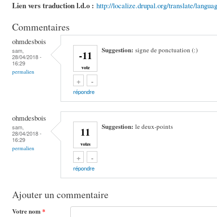
Lien vers traduction l.d.o :
http://localize.drupal.org/translate/langu
Commentaires
ohmdesbois
Suggestion:
signe de ponctuation (:)
sam,
-11
28/04/2018 -
16:29
vote
permalien
Vote up!
Vote down!
+
-
répondre
ohmdesbois
Suggestion:
le deux-points
sam,
11
28/04/2018 -
16:29
votes
permalien
Vote up!
Vote down!
+
-
répondre
Ajouter un commentaire
Votre nom
*