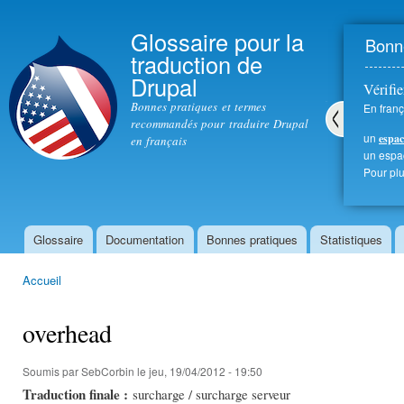
All
con
Glossaire pour la
Bonne
prin
traduction de
Drupal
Vérifie
Bonnes pratiques et termes
En franç
recommandés pour traduire Drupal
un
espac
en français
Pré
un esp
céd
Pour plu
ent
Glossaire
Documentation
Bonnes pratiques
Statistiques
Menu principal
Accueil
Vous êtes ici
overhead
Soumis par
SebCorbin
le jeu, 19/04/2012 - 19:50
Traduction finale :
surcharge / surcharge serveur