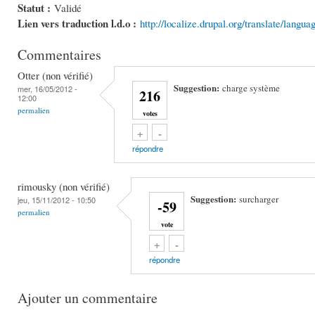
Statut :
Validé
Lien vers traduction l.d.o :
http://localize.drupal.org/translate/langu
Commentaires
Otter (non vérifié)
Suggestion:
charge système
mer, 16/05/2012 -
216
12:00
permalien
votes
Vote up!
Vote down!
+
-
répondre
rimousky (non vérifié)
Suggestion:
surcharger
jeu, 15/11/2012 - 10:50
-59
permalien
vote
Vote up!
Vote down!
+
-
répondre
Ajouter un commentaire