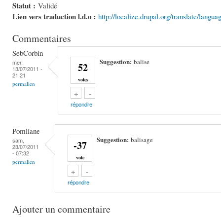
Statut :
Validé
Lien vers traduction l.d.o :
http://localize.drupal.org/translate/langu
Commentaires
SebCorbin
Suggestion:
balise
mer,
52
13/07/2011 -
21:21
votes
permalien
Vote up!
Vote down!
+
-
répondre
Pomliane
Suggestion:
balisage
sam,
-37
23/07/2011
- 07:32
vote
permalien
Vote up!
Vote down!
+
-
répondre
Ajouter un commentaire