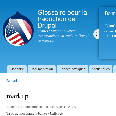
All
con
Glossaire pour la
Bonne
prin
traduction de
Drupal
[Nom]
Bonnes pratiques et termes
On met t
recommandés pour traduire Drupal
Ex. : "Ed
en français
Pré
céd
ent
Glossaire
Documentation
Bonnes pratiques
Statistiques
Menu principal
Accueil
Vous êtes ici
markup
Soumis par
SebCorbin
le mer, 13/07/2011 - 21:20
Traduction finale :
balise / balisage