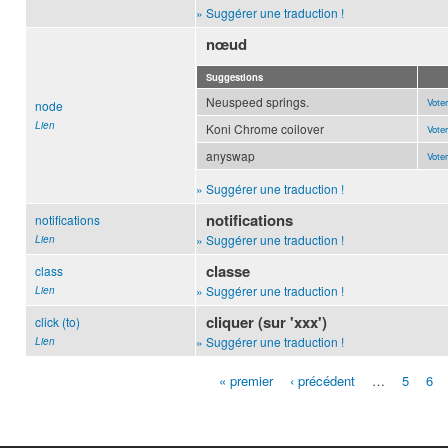
» Suggérer une traduction !
nœud
Suggestions
Neuspeed springs.
Voter
node
Lien
Koni Chrome coilover
Voter
anyswap
Voter
» Suggérer une traduction !
notifications
notifications
» Suggérer une traduction !
Lien
classe
class
» Suggérer une traduction !
Lien
cliquer (sur 'xxx')
click (to)
» Suggérer une traduction !
Lien
« premier
‹ précédent
…
5
6
Pages