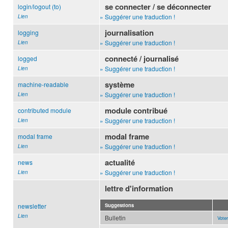
se connecter / se déconnecter
login/logout (to)
» Suggérer une traduction !
Lien
journalisation
logging
» Suggérer une traduction !
Lien
connecté / journalisé
logged
» Suggérer une traduction !
Lien
système
machine-readable
» Suggérer une traduction !
Lien
module contribué
contributed module
» Suggérer une traduction !
Lien
modal frame
modal frame
» Suggérer une traduction !
Lien
actualité
news
» Suggérer une traduction !
Lien
lettre d'information
newsletter
Suggestions
Lien
Bulletin
Voter