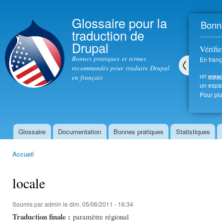
All
con
Glossaire pour la
Bonne
prin
traduction de
Drupal
Vérifie
Bonnes pratiques et termes
En franç
recommandés pour traduire Drupal
un
espac
en français
Pré
un esp
céd
Pour plu
ent
Glossaire
Documentation
Bonnes pratiques
Statistiques
Menu principal
Accueil
Vous êtes ici
locale
Soumis par
admin
le dim, 05/06/2011 - 16:34
Traduction finale :
paramètre régional