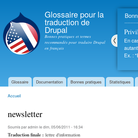
All
con
Glossaire pour la
Bonne
prin
traduction de
Drupal
Privil
Bonnes pratiques et termes
En cas
recommandés pour traduire Drupal
autant 
en français
Pré
Ex. : "
céd
ent
Glossaire
Documentation
Bonnes pratiques
Statistiques
Menu principal
Accueil
Vous êtes ici
newsletter
Soumis par
admin
le dim, 05/06/2011 - 16:34
Traduction finale :
lettre d'information