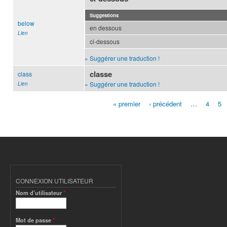
Suggestions
below
en dessous
Lien
ci-dessous
» Suggérer une traduction !
classe
class
» Suggérer une traduction !
Lien
« premier
‹ précédent
…
4
5
Pages
CONNEXION UTILISATEUR
Nom d'utilisateur
*
Mot de passe
*