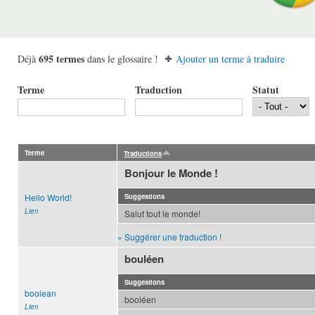
695 termes
Déjà
dans le glossaire !
Ajouter un terme à traduire
Terme
Traduction
Statut
Terme
Traductions
Bonjour le Monde !
Hello World!
Suggestions
Lien
Salut tout le monde!
» Suggérer une traduction !
bouléen
Suggestions
boolean
booléen
Lien