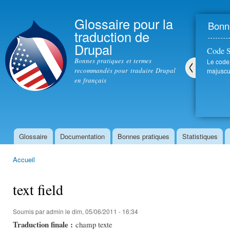
All
con
Glossaire pour la
Bonne
prin
traduction de
Drupal
Code 
Bonnes pratiques et termes
Le code
recommandés pour traduire Drupal
majuscul
en français
Pré
céd
ent
Glossaire
Documentation
Bonnes pratiques
Statistiques
Menu principal
Accueil
Vous êtes ici
text field
Soumis par
admin
le dim, 05/06/2011 - 16:34
Traduction finale :
champ texte