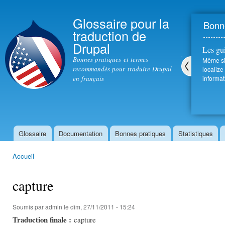
All
con
Glossaire pour la
Bonne
prin
traduction de
Drupal
Les gu
Bonnes pratiques et termes
Même si 
recommandés pour traduire Drupal
localize
en français
informat
Pré
céd
ent
Glossaire
Documentation
Bonnes pratiques
Statistiques
Menu principal
Accueil
Vous êtes ici
capture
Soumis par
admin
le dim, 27/11/2011 - 15:24
Traduction finale :
capture