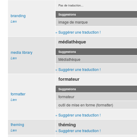
Pas de traduction...
Suggestions
branding
Lien
image de marque
» Suggérer une traduction !
médiathèque
media library
Suggestions
Lien
Médiathèque
» Suggérer une traduction !
formateur
Suggestions
formatter
formateur
Lien
outil de mise en forme (formatter)
» Suggérer une traduction !
théming
theming
» Suggérer une traduction !
Lien