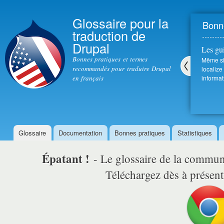
All
con
Glossaire pour la
Bonne
prin
traduction de
Drupal
Les gu
Bonnes pratiques et termes
Même si 
recommandés pour traduire Drupal
localize
en français
informat
Pré
céd
ent
Glossaire
Documentation
Bonnes pratiques
Statistiques
Menu principal
Épatant !
- Le glossaire de la comm
Téléchargez dès à présent