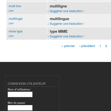
multiligne
multi-line
» Suggérer une traduction !
Lien
multilingue
multilingal
» Suggérer une traduction !
Lien
type MIME
mime type
» Suggérer une traduction !
Lien
« premier
‹ précédent
1
2
Pages
CONNEXION UTILISATEUR
Nom d'utilisateur
*
Mot de passe
*