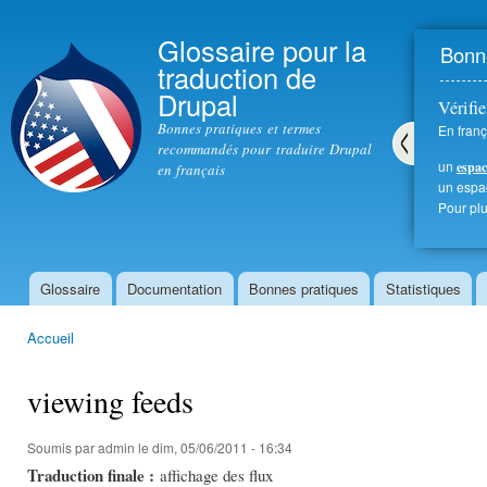
All
con
Glossaire pour la
Bonne
prin
traduction de
Drupal
Vérifie
Bonnes pratiques et termes
En franç
recommandés pour traduire Drupal
un
espac
en français
Pré
un esp
céd
Pour plu
ent
Glossaire
Documentation
Bonnes pratiques
Statistiques
Menu principal
Accueil
Vous êtes ici
viewing feeds
Soumis par
admin
le dim, 05/06/2011 - 16:34
Traduction finale :
affichage des flux