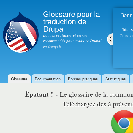
All
con
Glossaire pour la
Bonne
prin
traduction de
Drupal
This is
Bonnes pratiques et termes
On note
recommandés pour traduire Drupal
en français
Pré
céd
ent
Glossaire
Documentation
Bonnes pratiques
Statistiques
Menu principal
Épatant !
- Le glossaire de la comm
Téléchargez dès à présent