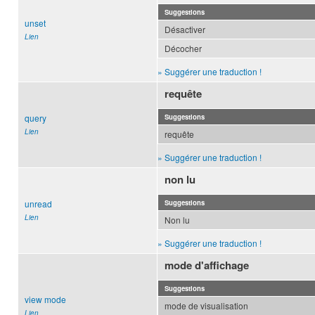
Suggestions
unset
Désactiver
Lien
Décocher
» Suggérer une traduction !
requête
query
Suggestions
Lien
requête
» Suggérer une traduction !
non lu
unread
Suggestions
Lien
Non lu
» Suggérer une traduction !
mode d'affichage
Suggestions
view mode
mode de visualisation
Lien