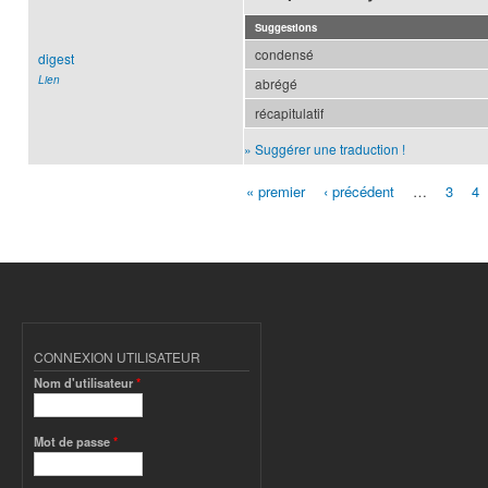
Suggestions
condensé
digest
Lien
abrégé
récapitulatif
» Suggérer une traduction !
« premier
‹ précédent
…
3
4
Pages
CONNEXION UTILISATEUR
Nom d'utilisateur
*
Mot de passe
*