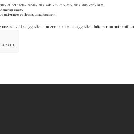
ite> <blockquote> <code> <ul> <ol> <li> <dl> <dt> <dd> <br> <br/> br />
 automatiquement.
nt transformées en liens automatiquement.
ne nouvelle suggestion, ou commentez la suggestion faite par un autre utilisa