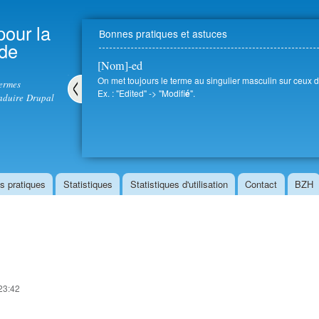
Aller au
contenu
pour la
Bonnes pratiques et astuces
principal
 de
[Nom]-ed
On met toujours le terme au singulier masculin sur ceux d
termes
Ex. : "Edited" -> "Modifi
".
é
aduire Drupal
Pré
céd
ent
s pratiques
Statistiques
Statistiques d'utilisation
Contact
BZH
 23:42