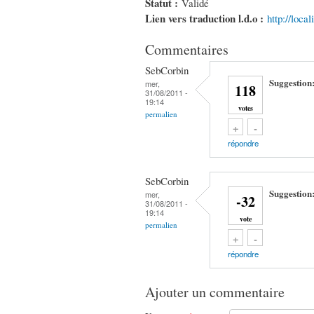
Statut :
Validé
Lien vers traduction l.d.o :
http://loca
Commentaires
SebCorbin
Suggestion
mer,
118
31/08/2011 -
19:14
votes
permalien
Vote up!
Vote down!
+
-
répondre
SebCorbin
Suggestion
mer,
-32
31/08/2011 -
19:14
vote
permalien
Vote up!
Vote down!
+
-
répondre
Ajouter un commentaire