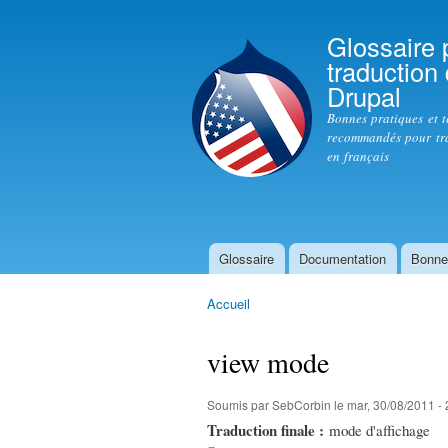
Glossaire 
traduction
Drupal
Bonnes pratiques et 
recommandés pour tr
en français
Glossaire
Documentation
Bonne
Menu principal
Accueil
Vous êtes ici
view mode
Soumis par
SebCorbin
le mar, 30/08/2011 -
Traduction finale :
mode d'affichage