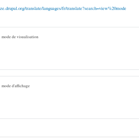
lize.drupal.org/translate/languages/fr/translate?search=view%20mode
:
mode de visualisation
:
mode d'affichage