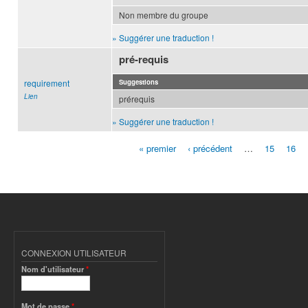
Non membre du groupe
» Suggérer une traduction !
pré-requis
requirement
Suggestions
Lien
prérequis
» Suggérer une traduction !
« premier
‹ précédent
…
15
16
Pages
CONNEXION UTILISATEUR
Nom d'utilisateur
*
Mot de passe
*