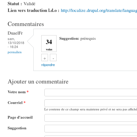
Statut :
Validé
Lien vers traduction l.d.o :
http://localize.drupal.org/translate/langu
Commentaires
DuaelFr
Suggestion:
prérequis
sam,
34
13/10/2018
- 16:24
votes
permalien
Vote up!
Vote down!
+
-
répondre
Ajouter un commentaire
Votre nom
*
Courriel
*
Le contenu de ce champ sera maintenu privé et ne sera pas affich
Page d'accueil
Suggestion