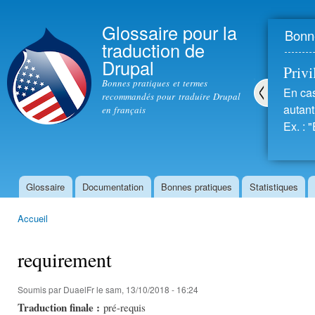
All
con
Glossaire pour la
Bonne
prin
traduction de
Drupal
Privil
Bonnes pratiques et termes
En cas
recommandés pour traduire Drupal
autant 
en français
Pré
Ex. : "
céd
ent
Glossaire
Documentation
Bonnes pratiques
Statistiques
Menu principal
Accueil
Vous êtes ici
requirement
Soumis par
DuaelFr
le sam, 13/10/2018 - 16:24
Traduction finale :
pré-requis