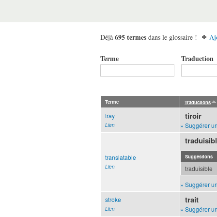
695 termes
Déjà
dans le glossaire !
Aj
Terme
Traduction
Terme
Traductions
tiroir
tray
» Suggérer un
Lien
traduisib
translatable
Suggestions
Lien
traduisible
» Suggérer un
trait
stroke
» Suggérer un
Lien