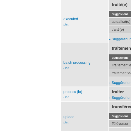
traité(e)
Suggestions
executed
actualisé(e)
Lien
traité(e)
» Suggérer un
traitemen
Suggestions
batch processing
Traitement 
Lien
traitement d
» Suggérer un
traiter
process (to)
» Suggérer un
Lien
transfére
upload
Suggestions
Lien
Téléverser