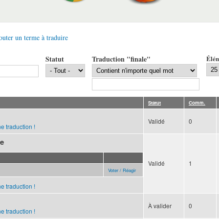
outer un terme à traduire
Statut
Traduction "finale"
Élém
Statut
Comm.
Validé
0
e traduction !
le
Validé
1
Voter / Réagir
e traduction !
À valider
0
e traduction !