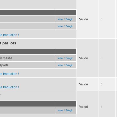
Validé
3
Voter / Réagir
Voter / Réagir
e traduction !
t par lots
en masse
Validé
3
Voter / Réagir
éporté
Voter / Réagir
e traduction !
Validé
0
e traduction !
r
Validé
1
Voter / Réagir