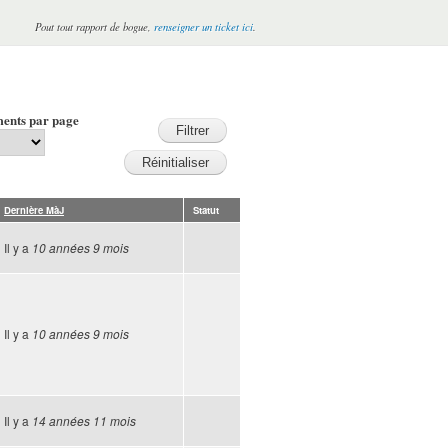
Pout tout rapport de bogue,
renseigner un ticket ici
.
ents par page
Dernière MàJ
Statut
Il y a
10 années 9 mois
Il y a
10 années 9 mois
Il y a
14 années 11 mois