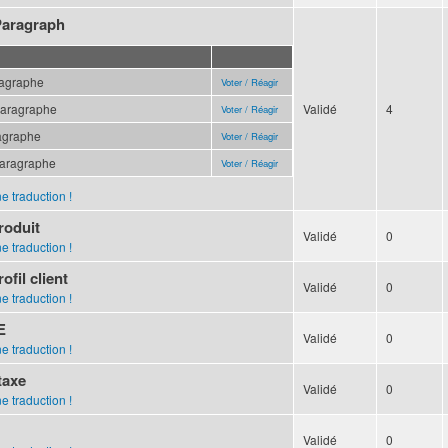
Paragraph
ragraphe
Voter / Réagir
paragraphe
Validé
4
Voter / Réagir
agraphe
Voter / Réagir
paragraphe
Voter / Réagir
e traduction !
roduit
Validé
0
e traduction !
ofil client
Validé
0
e traduction !
E
Validé
0
e traduction !
taxe
Validé
0
e traduction !
Validé
0