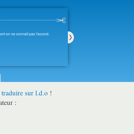
ont on ne connait pas l'accord.
Sui
van
t
r
traduire sur l.d.o
!
ateur :