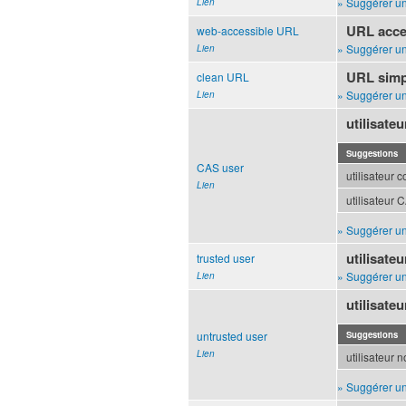
» Suggérer un
Lien
URL acce
web-accessible URL
» Suggérer un
Lien
URL simp
clean URL
» Suggérer un
Lien
utilisate
Suggestions
CAS user
utilisateur 
Lien
utilisateur 
» Suggérer un
utilisate
trusted user
» Suggérer un
Lien
utilisateu
untrusted user
Suggestions
Lien
utilisateur 
» Suggérer un