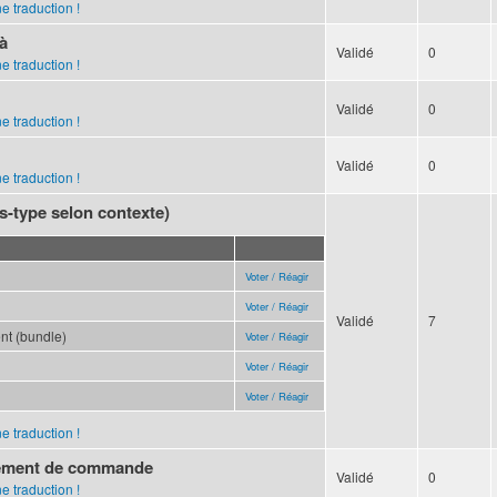
e traduction !
 à
Validé
0
e traduction !
Validé
0
e traduction !
Validé
0
e traduction !
s-type selon contexte)
Voter / Réagir
Voter / Réagir
Validé
7
t (bundle)
Voter / Réagir
Voter / Réagir
Voter / Réagir
e traduction !
lément de commande
Validé
0
e traduction !