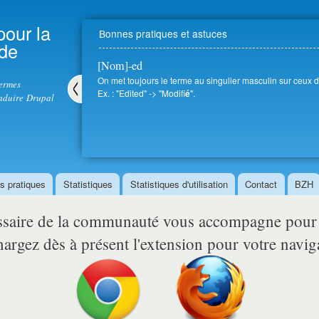
Aller au
contenu
pour la
Bonnes pratiques et astuces
principal
 de
[Nom]-ed
On met toujours le terme au singulier masculin sur ceux d
termes
Ex. : "Edited" -> "Modifi
".
é
aduire Drupal
Pré
céd
ent
s pratiques
Statistiques
Statistiques d'utilisation
Contact
BZH
ssaire de la communauté vous accompagne pou
argez dès à présent l'extension pour votre navig