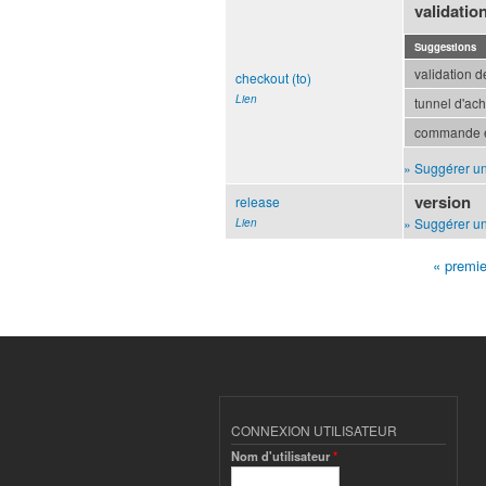
validati
Suggestions
validation 
checkout (to)
Lien
tunnel d'ach
commande 
» Suggérer un
version
release
» Suggérer un
Lien
« premie
Pages
CONNEXION UTILISATEUR
Nom d'utilisateur
*