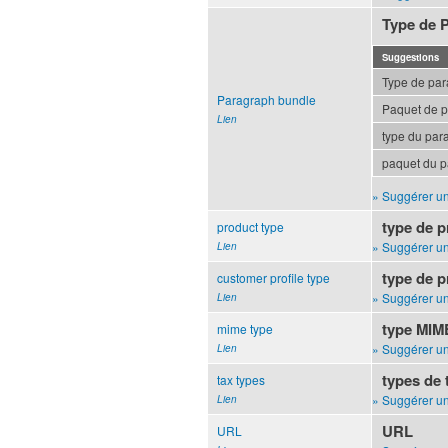
Type de 
Suggestions
Type de pa
Paragraph bundle
Paquet de 
Lien
type du par
paquet du 
» Suggérer un
type de p
product type
» Suggérer un
Lien
type de pr
customer profile type
» Suggérer un
Lien
type MIM
mime type
» Suggérer un
Lien
types de 
tax types
» Suggérer un
Lien
URL
URL