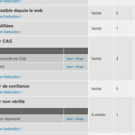
e traduction !
ssible depuis le web
Validé
0
e traduction !
lifiées
Validé
1
e traduction !
ur CAS
connecté via CAS
Validé
3
Voter / Réagir
CAS
Voter / Réagir
e traduction !
ur de confiance
Validé
0
e traduction !
r non vérifié
À valider
1
non répertorié
Voter / Réagir
e traduction !