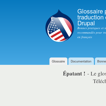
Glossaire 
traduction
Drupal
Bonnes pratiques et 
recommandés pour tr
en français
Glossaire
Documentation
Bonne
Menu principal
Épatant !
- Le glo
Téléch