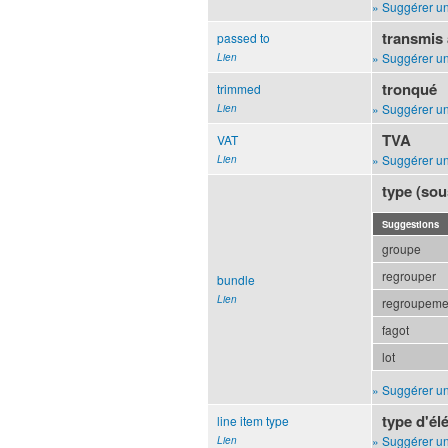
» Suggérer un
transmis
passed to
» Suggérer un
Lien
tronqué
trimmed
» Suggérer un
Lien
TVA
VAT
» Suggérer un
Lien
type (sou
Suggestions
groupe
regrouper
bundle
Lien
regroupemen
fagot
lot
» Suggérer un
type d'é
line item type
» Suggérer un
Lien