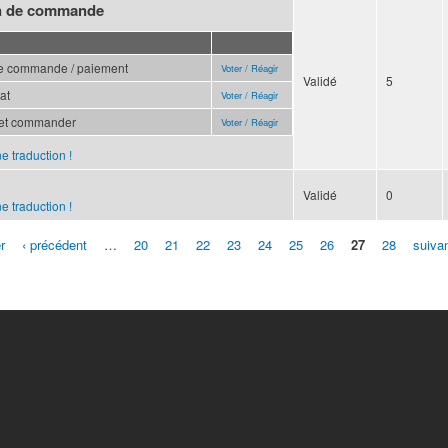
on de commande
de commande / paiement
Voter / Réagir
Validé
5
at
Voter / Réagir
et commander
Voter / Réagir
e traduction !
Validé
0
e traduction !
r
‹ précédent
…
20
21
22
23
24
25
26
27
28
suivan