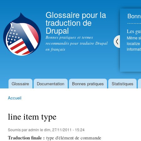
All
con
Glossaire pour la
Bonne
prin
traduction de
Drupal
Les gu
Bonnes pratiques et termes
Même si 
recommandés pour traduire Drupal
localize
en français
informat
Pré
céd
ent
Glossaire
Documentation
Bonnes pratiques
Statistiques
Menu principal
Accueil
Vous êtes ici
line item type
Soumis par
admin
le dim, 27/11/2011 - 15:24
Traduction finale :
type d'élément de commande