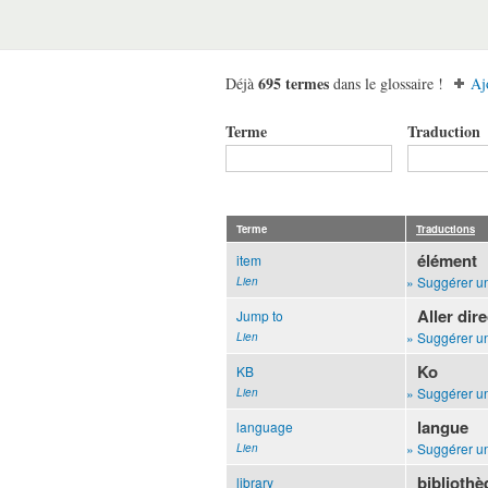
695 termes
Déjà
dans le glossaire !
Aj
Terme
Traduction
Terme
Traductions
élément
item
» Suggérer un
Lien
Aller dir
Jump to
» Suggérer un
Lien
Ko
KB
» Suggérer un
Lien
langue
language
» Suggérer un
Lien
biblioth
library