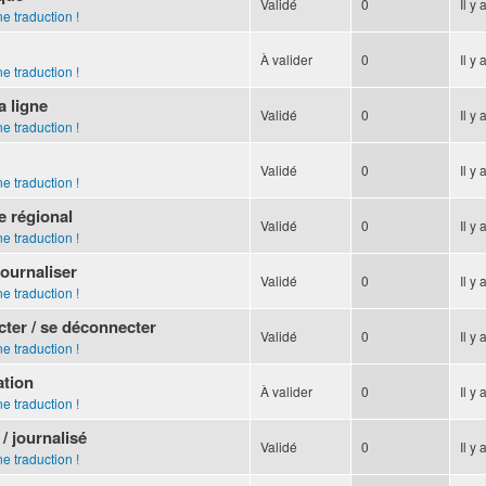
Validé
0
Il y 
e traduction !
À valider
0
Il y 
e traduction !
a ligne
Validé
0
Il y 
e traduction !
Validé
0
Il y 
e traduction !
e régional
Validé
0
Il y 
e traduction !
 journaliser
Validé
0
Il y 
e traduction !
cter / se déconnecter
Validé
0
Il y 
e traduction !
ation
À valider
0
Il y 
e traduction !
/ journalisé
Validé
0
Il y 
e traduction !