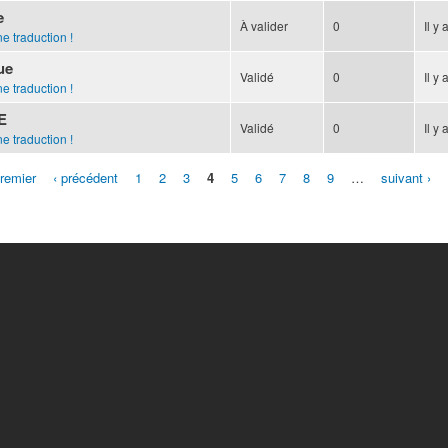
e
À valider
0
Il y 
e traduction !
ue
Validé
0
Il y 
e traduction !
E
Validé
0
Il y 
e traduction !
premier
‹ précédent
1
2
3
4
5
6
7
8
9
…
suivant ›