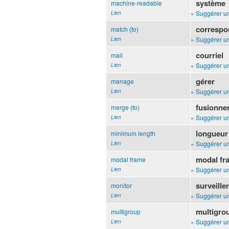
système
machine-readable
» Suggérer un
Lien
correspo
match (to)
» Suggérer un
Lien
courriel
mail
» Suggérer un
Lien
gérer
manage
» Suggérer un
Lien
fusionne
merge (to)
» Suggérer un
Lien
longueur
minimum length
» Suggérer un
Lien
modal fr
modal frame
» Suggérer un
Lien
surveille
monitor
» Suggérer un
Lien
multigro
multigroup
» Suggérer un
Lien