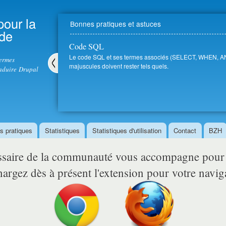
Aller au
contenu
pour la
Bonnes pratiques et astuces
principal
 de
Code SQL
Le code SQL et ses termes associés (SELECT, WHEN, AND,
termes
majuscules doivent rester tels quels.
aduire Drupal
Pré
céd
ent
s pratiques
Statistiques
Statistiques d'utilisation
Contact
BZH
ssaire de la communauté vous accompagne pou
argez dès à présent l'extension pour votre navig