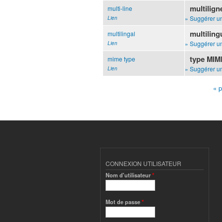
multilign
multi-line
» Suggérer un
Lien
multiling
multilingal
» Suggérer un
Lien
type MIM
mime type
» Suggérer un
Lien
« 
Pages
CONNEXION UTILISATEUR
Nom d'utilisateur
*
Mot de passe
*