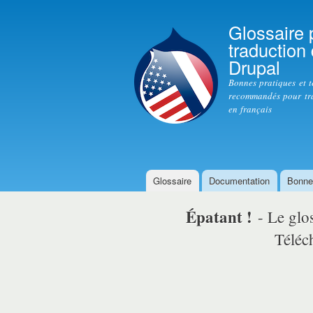
Glossaire 
traduction
Drupal
Bonnes pratiques et 
recommandés pour tr
en français
Glossaire
Documentation
Bonne
Menu principal
Épatant !
- Le glo
Téléch