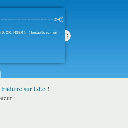
 OR, INSERT, ...) lorsqu'ils sont en
Sui
van
t
r
traduire sur l.d.o
!
ateur :