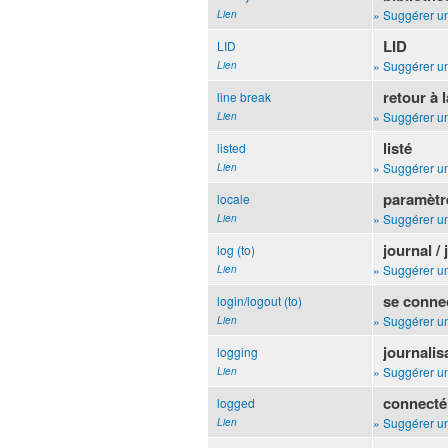
» Suggérer un
Lien
LID
LID
» Suggérer un
Lien
retour à l
line break
» Suggérer un
Lien
listé
listed
» Suggérer un
Lien
paramètr
locale
» Suggérer un
Lien
journal /
log (to)
» Suggérer un
Lien
se conne
login/logout (to)
» Suggérer un
Lien
journalis
logging
» Suggérer un
Lien
connecté 
logged
» Suggérer un
Lien