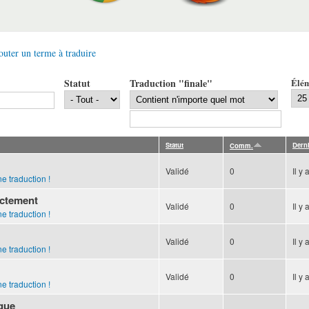
outer un terme à traduire
Statut
Traduction "finale"
Élém
Statut
Dern
Comm.
Validé
0
Il y 
e traduction !
ectement
Validé
0
Il y 
e traduction !
Validé
0
Il y 
e traduction !
Validé
0
Il y 
e traduction !
èque