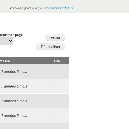
Pout tout rapport de bogue,
renseigner un ticket ici
.
ents par page
ière MàJ
Statut
a
7 années 5 mois
a
7 années 5 mois
a
7 années 5 mois
a
7 années 5 mois