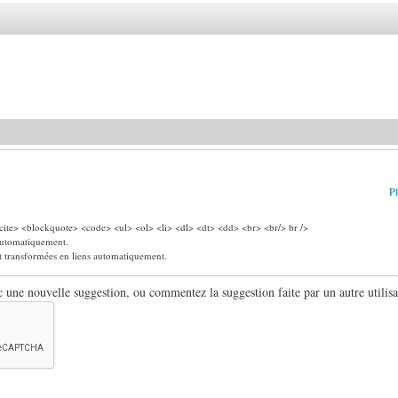
Pl
ite> <blockquote> <code> <ul> <ol> <li> <dl> <dt> <dd> <br> <br/> br />
 automatiquement.
nt transformées en liens automatiquement.
ne nouvelle suggestion, ou commentez la suggestion faite par un autre utilisa