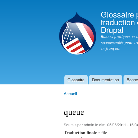
Glossaire 
traduction
Drupal
Bonnes pratiques et 
recommandés pour tr
en français
Glossaire
Documentation
Bonne
Menu principal
Accueil
Vous êtes ici
queue
Soumis par
admin
le dim, 05/06/2011 - 16:3
Traduction finale :
file