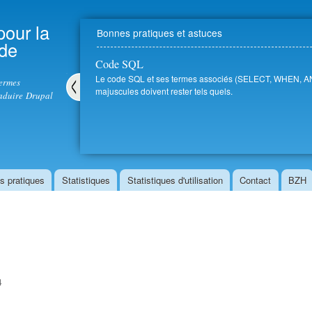
Aller au
contenu
pour la
Bonnes pratiques et astuces
principal
 de
Code SQL
Le code SQL et ses termes associés (SELECT, WHEN, AND,
termes
majuscules doivent rester tels quels.
aduire Drupal
Pré
céd
ent
s pratiques
Statistiques
Statistiques d'utilisation
Contact
BZH
4