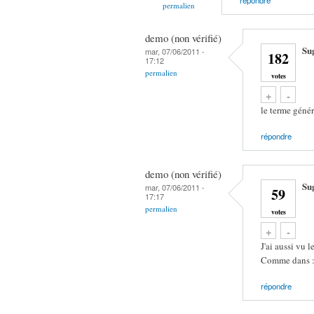
permalien
demo (non vérifié)
Su
mar, 07/06/2011 -
182
17:12
permalien
votes
Vote up!
Vote down!
+
-
le terme génér
répondre
demo (non vérifié)
Su
mar, 07/06/2011 -
59
17:17
permalien
votes
Vote up!
Vote down!
+
-
J'ai aussi vu 
Comme dans :
répondre