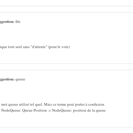
ggestion:
file
ique tout seul sans "d'attente" (pour le vote)
ggestion:
queue
le mot queue utilisé tel quel. Mais ce terme peut porter à confusion.
 NodeQueue: Queue Position -> NodeQueue: position de la queue