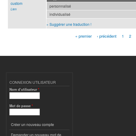
custom
personnalisé
Lien
individualisé
» Suggérer une traduction !
« premier
‹ précédent
1
2
Pages
CONNEXION UTILISATEUR
Nom d'utilisateur
*
Mot de passe
*
Créer un nouveau compte
Demander un nouveau mot de