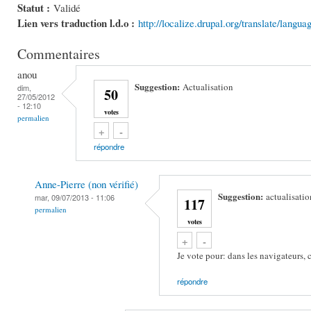
Statut :
Validé
Lien vers traduction l.d.o :
http://localize.drupal.org/translate/langu
Commentaires
anou
Suggestion:
Actualisation
dim,
50
27/05/2012
- 12:10
votes
permalien
Vote up!
Vote down!
+
-
répondre
Anne-Pierre (non vérifié)
Suggestion:
actualisatio
mar, 09/07/2013 - 11:06
117
permalien
votes
Vote up!
Vote down!
+
-
Je vote pour: dans les navigateurs, 
répondre