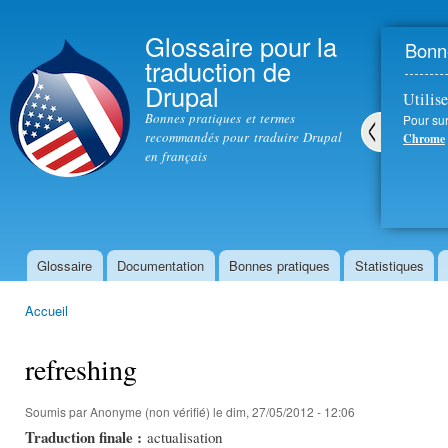
All
con
Glossaire pour la
Bonne
prin
traduction de
Drupal
Utilise
Bonnes pratiques et termes
Pour sur
recommandés pour traduire Drupal
Chrome
en français
Pré
céd
ent
Glossaire
Documentation
Bonnes pratiques
Statistiques
Menu principal
Accueil
Vous êtes ici
refreshing
Soumis par
Anonyme (non vérifié)
le dim, 27/05/2012 - 12:06
Traduction finale :
actualisation