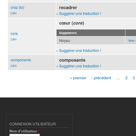
recadrer
crop (to)
» Suggérer une traduction !
Lien
cœur (
core
)
core
Suggestions
Lien
Noyau
Voter 
» Suggérer une traduction !
composants
components
» Suggérer une traduction !
Lien
« premier
‹ précédent
…
2
3
Pages
CONNEXION UTILISATEUR
Nom d'utilisateur
*