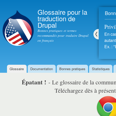
All
con
Glossaire pour la
Bonne
prin
traduction de
Drupal
Privil
Bonnes pratiques et termes
En cas
recommandés pour traduire Drupal
autant 
en français
Pré
Ex. : "
céd
ent
Glossaire
Documentation
Bonnes pratiques
Statistiques
Menu principal
Épatant !
- Le glossaire de la comm
Téléchargez dès à présent