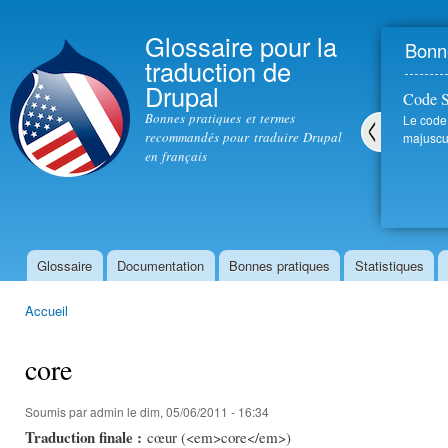
All
con
Glossaire pour la
Bonne
prin
traduction de
Drupal
Code 
Bonnes pratiques et termes
Le code
recommandés pour traduire Drupal
majuscul
en français
Pré
céd
ent
Glossaire
Documentation
Bonnes pratiques
Statistiques
Menu principal
Accueil
Vous êtes ici
core
Soumis par
admin
le dim, 05/06/2011 - 16:34
Traduction finale :
cœur (<em>core</em>)