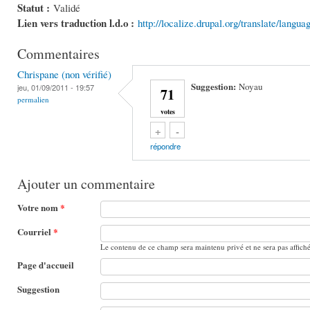
Statut :
Validé
Lien vers traduction l.d.o :
http://localize.drupal.org/translate/langu
Commentaires
Chrispane (non vérifié)
Suggestion:
Noyau
jeu, 01/09/2011 - 19:57
71
permalien
votes
Vote up!
Vote down!
+
-
répondre
Ajouter un commentaire
Votre nom
*
Courriel
*
Le contenu de ce champ sera maintenu privé et ne sera pas affich
Page d'accueil
Suggestion