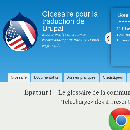
All
con
Glossaire pour la
Bonne
prin
traduction de
Drupal
Utilise
Bonnes pratiques et termes
Pour sur
recommandés pour traduire Drupal
Chrome
en français
Pré
céd
ent
Glossaire
Documentation
Bonnes pratiques
Statistiques
Menu principal
Épatant !
- Le glossaire de la comm
Téléchargez dès à présent