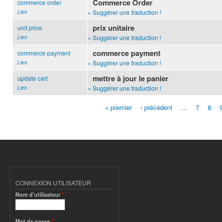
Commerce Order
commerce order
» Suggérer une traduction !
Lien
prix unitaire
unit price
» Suggérer une traduction !
Lien
commerce payment
commerce payment
» Suggérer une traduction !
Lien
mettre à jour le panier
update cart
» Suggérer une traduction !
Lien
« premier
‹ précédent
…
7
8
Pages
CONNEXION UTILISATEUR
Nom d'utilisateur
*
Mot de passe
*