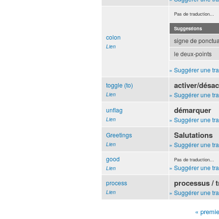
Pas de traduction...
Suggestions
colon
signe de ponctuat
Lien
le deux-points
» Suggérer une tra
activer/désac
toggle (to)
» Suggérer une tra
Lien
démarquer
unflag
» Suggérer une tra
Lien
Salutations
Greetings
» Suggérer une tra
Lien
good
Pas de traduction...
» Suggérer une tra
Lien
processus / 
process
» Suggérer une tra
Lien
« premie