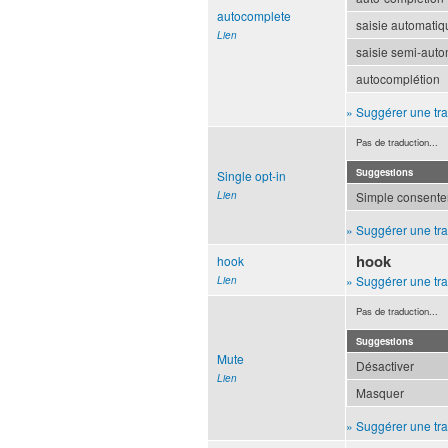
autocomplete
saisie automatiq
Lien
saisie semi-aut
autocomplétion
» Suggérer une tra
Pas de traduction...
Suggestions
Single opt-in
Lien
Simple consentem
» Suggérer une tra
hook
hook
» Suggérer une tra
Lien
Pas de traduction...
Suggestions
Mute
Désactiver
Lien
Masquer
» Suggérer une tra