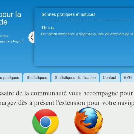
Aller au
contenu
pour la
Bonnes pratiques et astuces
principal
 de
This is
On notera
ceci est
ou
il s'agit de
au lieu de
c'est
lors de la
termes
aduire Drupal
Pré
céd
ent
s pratiques
Statistiques
Statistiques d'utilisation
Contact
BZH
ssaire de la communauté vous accompagne pou
argez dès à présent l'extension pour votre navig