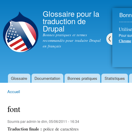
All
con
Glossaire pour la
Bonne
prin
traduction de
Drupal
Utilise
Bonnes pratiques et termes
Pour sur
recommandés pour traduire Drupal
Chrome
en français
Pré
céd
ent
Glossaire
Documentation
Bonnes pratiques
Statistiques
Menu principal
Accueil
Vous êtes ici
font
Soumis par
admin
le dim, 05/06/2011 - 16:34
Traduction finale :
police de caractères