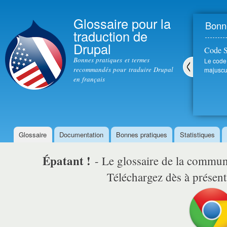
All
con
Glossaire pour la
Bonne
prin
traduction de
Drupal
Code 
Bonnes pratiques et termes
Le code
recommandés pour traduire Drupal
majuscul
en français
Pré
céd
ent
Glossaire
Documentation
Bonnes pratiques
Statistiques
Menu principal
Épatant !
- Le glossaire de la comm
Téléchargez dès à présent