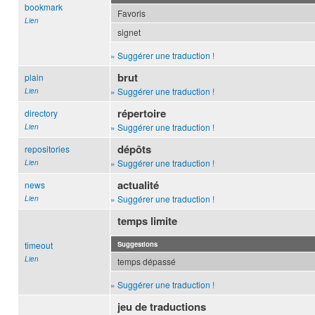
bookmark
Favoris
Lien
signet
» Suggérer une traduction !
brut
plain
» Suggérer une traduction !
Lien
répertoire
directory
» Suggérer une traduction !
Lien
dépôts
repositories
» Suggérer une traduction !
Lien
actualité
news
» Suggérer une traduction !
Lien
temps limite
timeout
Suggestions
Lien
temps dépassé
» Suggérer une traduction !
jeu de traductions