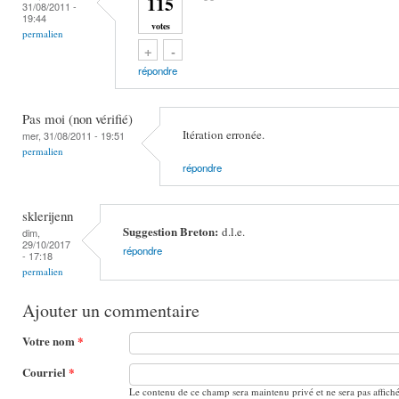
115
31/08/2011 -
19:44
votes
permalien
Vote up!
Vote down!
+
-
répondre
Pas moi (non vérifié)
Itération erronée.
mer, 31/08/2011 - 19:51
permalien
répondre
sklerijenn
Suggestion Breton:
d.l.e.
dim,
29/10/2017
répondre
- 17:18
permalien
Ajouter un commentaire
Votre nom
*
Courriel
*
Le contenu de ce champ sera maintenu privé et ne sera pas affich