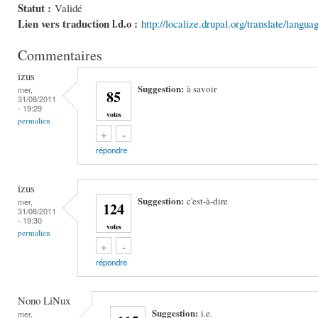
Statut :
Validé
Lien vers traduction l.d.o :
http://localize.drupal.org/translate/langua
Commentaires
izus
Suggestion:
à savoir
mer,
85
31/08/2011
- 19:29
votes
permalien
Vote up!
Vote down!
+
-
répondre
izus
Suggestion:
c'est-à-dire
mer,
124
31/08/2011
- 19:30
votes
permalien
Vote up!
Vote down!
+
-
répondre
Nono LiNux
Suggestion:
i.e.
mer,