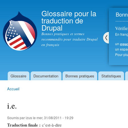
All
con
Glossaire pour la
Bonne
prin
traduction de
Drupal
Vérifie
Bonnes pratiques et termes
En franç
recommandés pour traduire Drupal
un
espac
en français
Pré
un esp
céd
Pour plu
ent
Glossaire
Documentation
Bonnes pratiques
Statistiques
Menu principal
Accueil
Vous êtes ici
i.e.
Soumis par
izus
le mer, 31/08/2011 - 19:29
Traduction finale :
c’est-à-dire