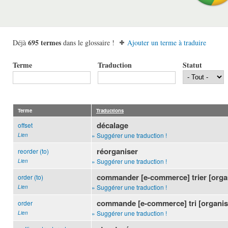
695 termes
Déjà
dans le glossaire !
Ajouter un terme à traduire
Terme
Traduction
Statut
Terme
Traductions
décalage
offset
» Suggérer une traduction !
Lien
réorganiser
reorder (to)
» Suggérer une traduction !
Lien
commander [e-commerce] trier [orga
order (to)
» Suggérer une traduction !
Lien
commande [e-commerce] tri [organis
order
» Suggérer une traduction !
Lien