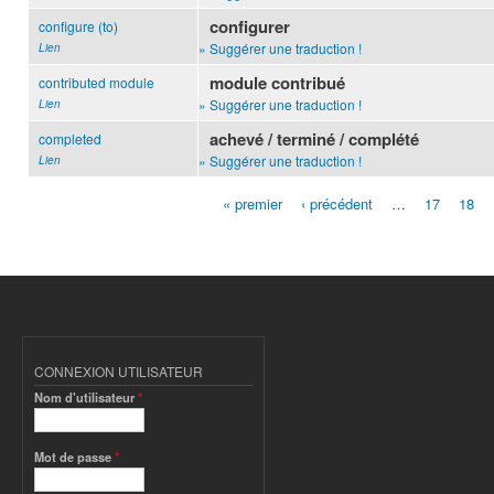
configurer
configure (to)
» Suggérer une traduction !
Lien
module contribué
contributed module
» Suggérer une traduction !
Lien
achevé / terminé / complété
completed
» Suggérer une traduction !
Lien
« premier
‹ précédent
…
17
18
Pages
CONNEXION UTILISATEUR
Nom d'utilisateur
*
Mot de passe
*