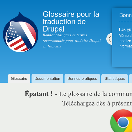
All
con
Glossaire pour la
Bonne
prin
traduction de
Drupal
Les gu
Bonnes pratiques et termes
Même si 
recommandés pour traduire Drupal
localize
en français
informat
Pré
céd
ent
Glossaire
Documentation
Bonnes pratiques
Statistiques
Menu principal
Épatant !
- Le glossaire de la comm
Téléchargez dès à présent