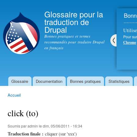
All
con
Glossaire pour la
Bonne
prin
traduction de
Drupal
Utilise
Bonnes pratiques et termes
Pour sur
recommandés pour traduire Drupal
Chrome
en français
Pré
céd
ent
Glossaire
Documentation
Bonnes pratiques
Statistiques
Menu principal
Accueil
Vous êtes ici
click (to)
Soumis par
admin
le dim, 05/06/2011 - 16:34
Traduction finale :
cliquer (sur 'xxx')