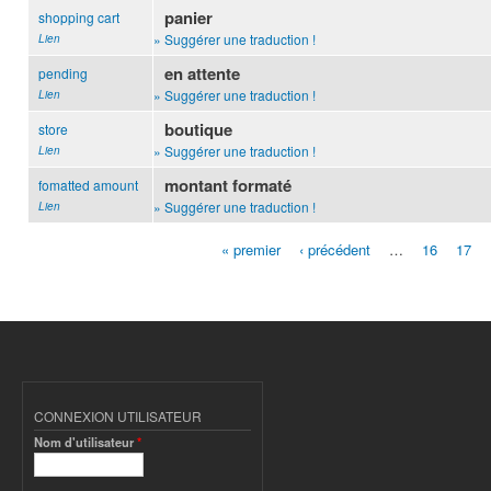
panier
shopping cart
» Suggérer une traduction !
Lien
en attente
pending
» Suggérer une traduction !
Lien
boutique
store
» Suggérer une traduction !
Lien
montant formaté
fomatted amount
» Suggérer une traduction !
Lien
« premier
‹ précédent
…
16
17
Pages
CONNEXION UTILISATEUR
Nom d'utilisateur
*