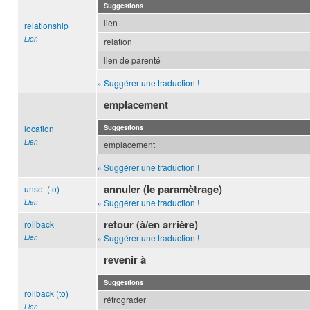
Suggestions
lien
relationship
Lien
relation
lien de parenté
» Suggérer une traduction !
emplacement
location
Suggestions
Lien
emplacement
» Suggérer une traduction !
annuler (le paramètrage)
unset (to)
» Suggérer une traduction !
Lien
retour (à/en arrière)
rollback
» Suggérer une traduction !
Lien
revenir à
Suggestions
rollback (to)
rétrograder
Lien