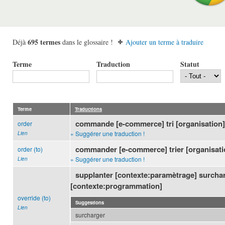
695 termes
Déjà
dans le glossaire !
Ajouter un terme à traduire
Terme
Traduction
Statut
Terme
Traductions
commande [e-commerce] tri [organisation
order
» Suggérer une traduction !
Lien
commander [e-commerce] trier [organisati
order (to)
» Suggérer une traduction !
Lien
supplanter [contexte:paramètrage] surcha
[contexte:programmation]
override (to)
Suggestions
Lien
surcharger