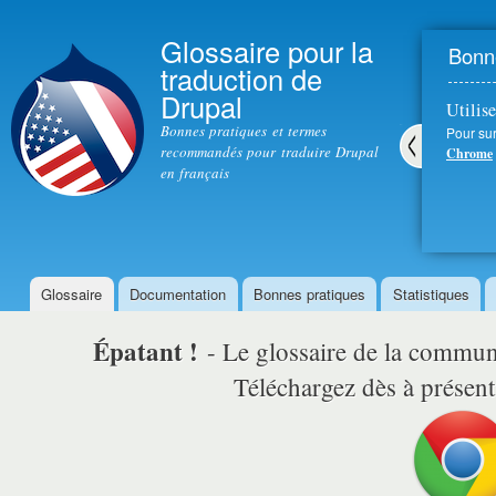
All
con
Glossaire pour la
Bonne
prin
traduction de
Drupal
Utilise
Bonnes pratiques et termes
Pour sur
recommandés pour traduire Drupal
Chrome
en français
Pré
céd
ent
Glossaire
Documentation
Bonnes pratiques
Statistiques
Menu principal
Épatant !
- Le glossaire de la comm
Téléchargez dès à présent