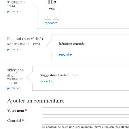
115
31/08/2011 -
19:44
votes
permalien
Vote up!
Vote down!
+
-
répondre
Pas moi (non vérifié)
Itération erronée.
mer, 31/08/2011 - 19:51
permalien
répondre
sklerijenn
Suggestion Breton:
d.l.e.
dim,
29/10/2017
répondre
- 17:18
permalien
Ajouter un commentaire
Votre nom
*
Courriel
*
Le contenu de ce champ sera maintenu privé et ne sera pas affich