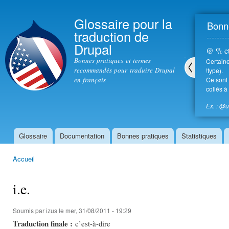
All
con
Glossaire pour la
Bonne
prin
traduction de
Drupal
@ % et
Bonnes pratiques et termes
Certaine
recommandés pour traduire Drupal
!type).
en français
Ce sont 
Pré
collés à
céd
ent
Ex. : @
Glossaire
Documentation
Bonnes pratiques
Statistiques
Menu principal
Accueil
Vous êtes ici
i.e.
Soumis par
izus
le mer, 31/08/2011 - 19:29
Traduction finale :
c’est-à-dire