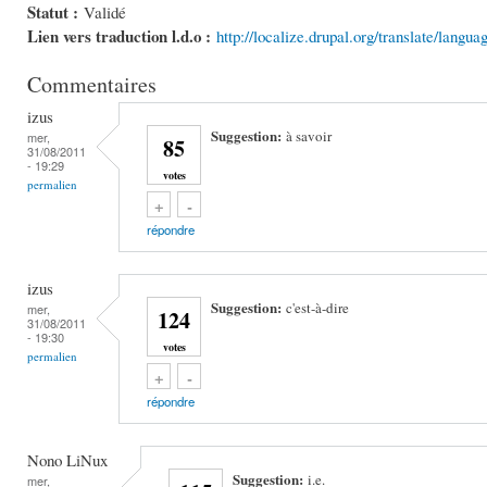
Statut :
Validé
Lien vers traduction l.d.o :
http://localize.drupal.org/translate/langua
Commentaires
izus
Suggestion:
à savoir
mer,
85
31/08/2011
- 19:29
votes
permalien
Vote up!
Vote down!
+
-
répondre
izus
Suggestion:
c'est-à-dire
mer,
124
31/08/2011
- 19:30
votes
permalien
Vote up!
Vote down!
+
-
répondre
Nono LiNux
Suggestion:
i.e.
mer,