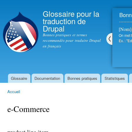
All
con
Glossaire pour la
Bonne
prin
traduction de
Drupal
[Nom]
Bonnes pratiques et termes
On met t
recommandés pour traduire Drupal
Ex. : "Ed
en français
Pré
céd
ent
Glossaire
Documentation
Bonnes pratiques
Statistiques
Menu principal
Accueil
Vous êtes ici
e-Commerce
product line item