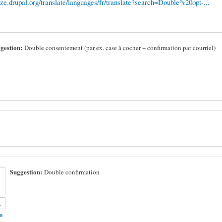
lize.drupal.org/translate/languages/fr/translate?search=Double%20opt-...
gestion:
Double consentement (par ex. case à cocher + confirmation par courriel)
Suggestion:
Double confirmation
p!
own!
-
e