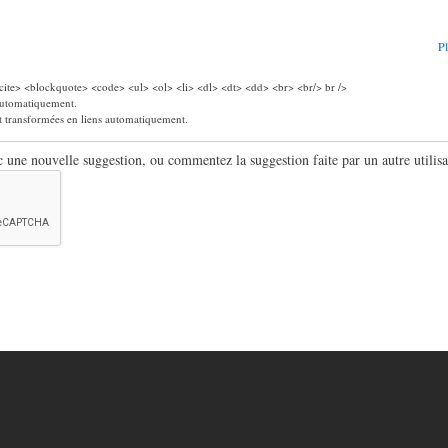
Pl
ite> <blockquote> <code> <ul> <ol> <li> <dl> <dt> <dd> <br> <br/> br />
 automatiquement.
nt transformées en liens automatiquement.
ne nouvelle suggestion, ou commentez la suggestion faite par un autre utilisa