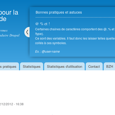
Aller au
contenu
pour la
Bonnes pratiques et astuces
principal
 de
@ % et !
Certaines chaînes de caractères comportent des @, % et ! 
termes
!type).
aduire Drupal
Ce sont des variables. Il faut donc les laisser telles quell
Pré
collés à ces symboles.
céd
ent
Ex. : @user-name
s pratiques
Statistiques
Statistiques d'utilisation
Contact
BZH
2/12/2012 - 16:38