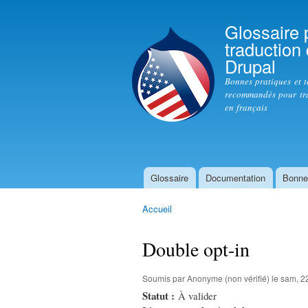
Glossaire 
traduction
Drupal
Bonnes pratiques et 
recommandés pour tr
en français
Glossaire
Documentation
Bonne
Menu principal
Accueil
Vous êtes ici
Double opt-in
Soumis par
Anonyme (non vérifié)
le sam, 2
Statut :
À valider