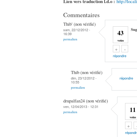
Lien vers traduction l.d.o :
http://loca
Commentaires
Thib' (non vérifié)
Sug
sam, 22/12/2012 -
43
16:39
permalien
votes
Vote up!
Vote down!
+
-
répondre
Thib (non vérifié)
dim, 23/12/2012 -
répondre
10:55
permalien
drupalfan24 (non vérifié)
ven, 12/04/2013 - 12:31
11
permalien
votes
Vote u
Vote d
+
répondr