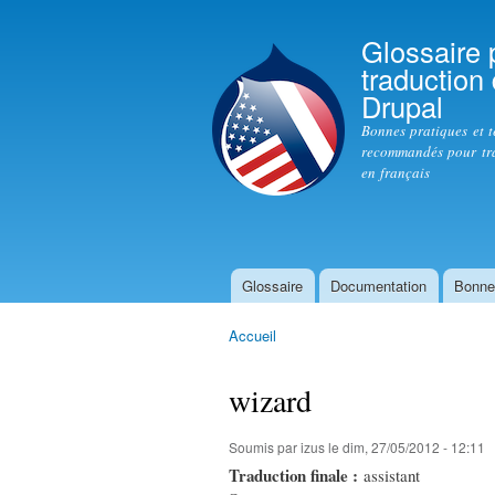
Glossaire 
traduction
Drupal
Bonnes pratiques et 
recommandés pour tr
en français
Glossaire
Documentation
Bonne
Menu principal
Accueil
Vous êtes ici
wizard
Soumis par
izus
le dim, 27/05/2012 - 12:11
Traduction finale :
assistant