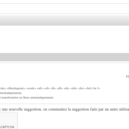
Pl
ite> <blockquote> <code> <ul> <ol> <li> <dl> <dt> <dd> <br> <br/> br />
 automatiquement.
nt transformées en liens automatiquement.
ne nouvelle suggestion, ou commentez la suggestion faite par un autre utilisa