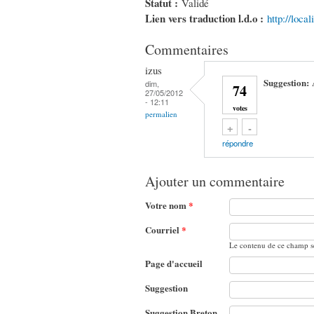
Statut :
Validé
Lien vers traduction l.d.o :
http://loca
Commentaires
izus
Suggestion:
dim,
74
27/05/2012
- 12:11
votes
permalien
Vote up!
Vote down!
+
-
répondre
Ajouter un commentaire
Votre nom
*
Courriel
*
Le contenu de ce champ se
Page d'accueil
Suggestion
Suggestion Breton