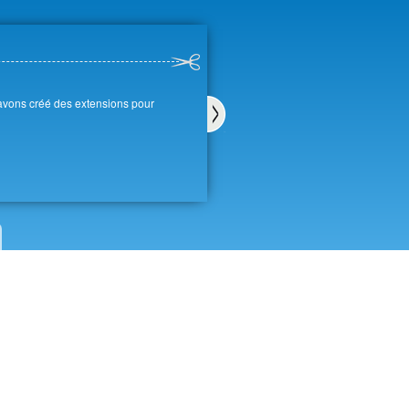
 avons créé des extensions pour
Sui
van
t