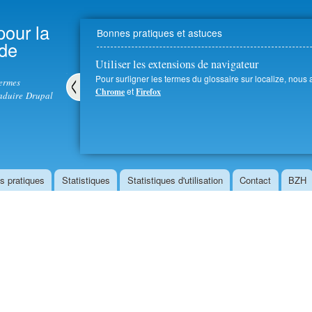
Aller au
contenu
pour la
Bonnes pratiques et astuces
principal
 de
Utiliser les extensions de navigateur
Pour surligner les termes du glossaire sur localize, nous
termes
et
Chrome
Firefox
aduire Drupal
Pré
céd
ent
s pratiques
Statistiques
Statistiques d'utilisation
Contact
BZH