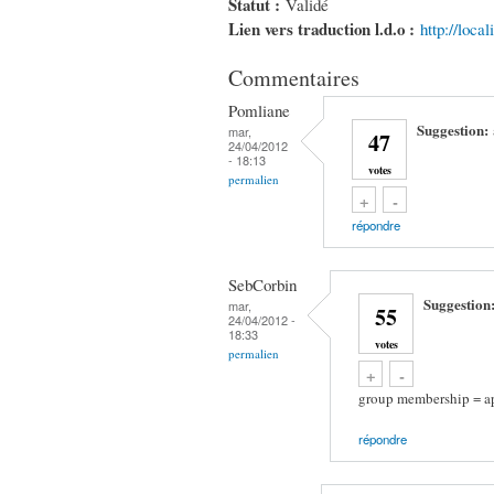
Statut :
Validé
Lien vers traduction l.d.o :
http://loca
Commentaires
Pomliane
Suggestion:
mar,
47
24/04/2012
- 18:13
votes
permalien
Vote up!
Vote down!
+
-
répondre
SebCorbin
Suggestion
mar,
55
24/04/2012 -
18:33
votes
permalien
Vote up!
Vote down!
+
-
group membership = a
répondre