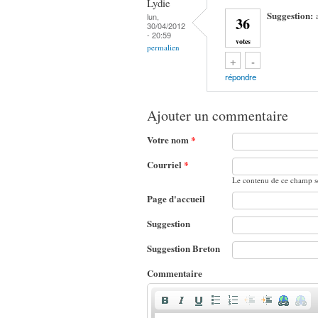
Lydie
Suggestion:
lun,
36
30/04/2012
- 20:59
votes
permalien
Vote up!
Vote down!
+
-
répondre
Ajouter un commentaire
Votre nom
*
Courriel
*
Le contenu de ce champ se
Page d'accueil
Suggestion
Suggestion Breton
Commentaire