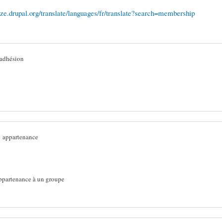
lize.drupal.org/translate/languages/fr/translate?search=membership
adhésion
:
appartenance
ppartenance à un groupe