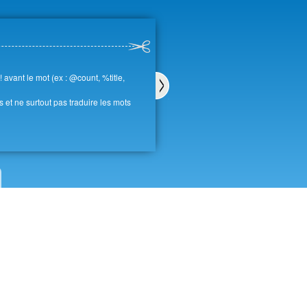
avant le mot (ex : @count, %title,
es et ne surtout pas traduire les mots
Sui
van
t