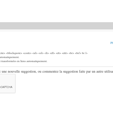
Pl
ite> <blockquote> <code> <ul> <ol> <li> <dl> <dt> <dd> <br> <br/> br />
 automatiquement.
nt transformées en liens automatiquement.
ne nouvelle suggestion, ou commentez la suggestion faite par un autre utilisa