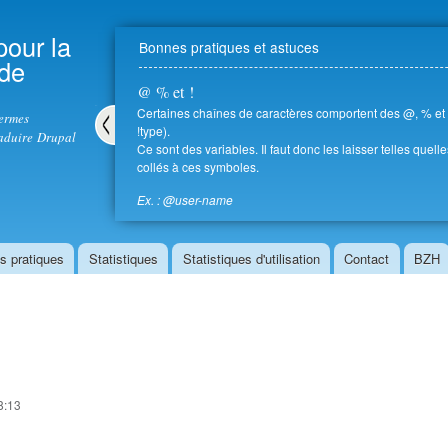
Aller au
contenu
pour la
Bonnes pratiques et astuces
principal
 de
@ % et !
Certaines chaînes de caractères comportent des @, % et ! 
termes
!type).
aduire Drupal
Ce sont des variables. Il faut donc les laisser telles quell
Pré
collés à ces symboles.
céd
ent
Ex. : @user-name
s pratiques
Statistiques
Statistiques d'utilisation
Contact
BZH
8:13