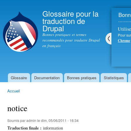
All
con
Glossaire pour la
Bonne
prin
traduction de
Drupal
Utilise
Bonnes pratiques et termes
Pour sur
recommandés pour traduire Drupal
Chrome
en français
Pré
céd
ent
Glossaire
Documentation
Bonnes pratiques
Statistiques
Menu principal
Accueil
Vous êtes ici
notice
Soumis par
admin
le dim, 05/06/2011 - 16:34
Traduction finale :
information