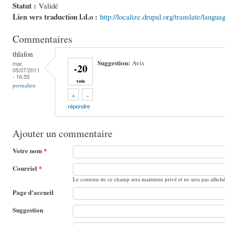
Statut :
Validé
Lien vers traduction l.d.o :
http://localize.drupal.org/translate/langua
Commentaires
thlafon
Suggestion:
Avis
mar,
-20
05/07/2011
- 16:55
vote
permalien
Vote up!
Vote down!
+
-
répondre
Ajouter un commentaire
Votre nom
*
Courriel
*
Le contenu de ce champ sera maintenu privé et ne sera pas affich
Page d'accueil
Suggestion