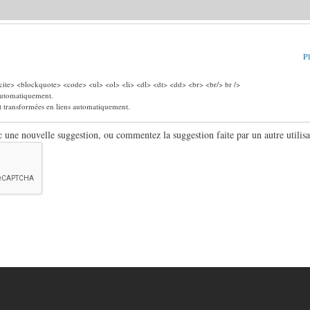
Pl
ite> <blockquote> <code> <ul> <ol> <li> <dl> <dt> <dd> <br> <br/> br />
 automatiquement.
nt transformées en liens automatiquement.
ne nouvelle suggestion, ou commentez la suggestion faite par un autre utilisa