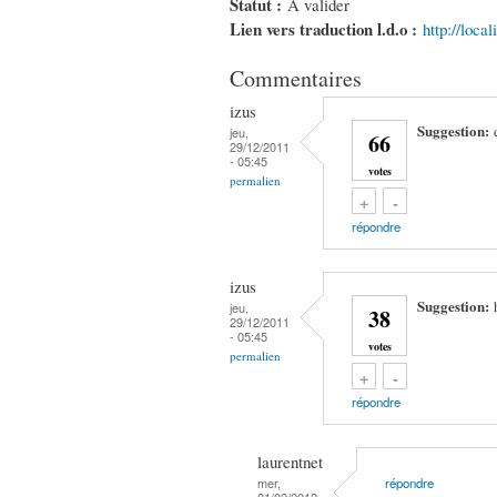
Statut :
À valider
Lien vers traduction l.d.o :
http://loca
Commentaires
izus
Suggestion:
jeu,
66
29/12/2011
- 05:45
votes
permalien
Vote up!
Vote down!
+
-
répondre
izus
Suggestion:
jeu,
38
29/12/2011
- 05:45
votes
permalien
Vote up!
Vote down!
+
-
répondre
laurentnet
mer,
répondre
01/02/2012