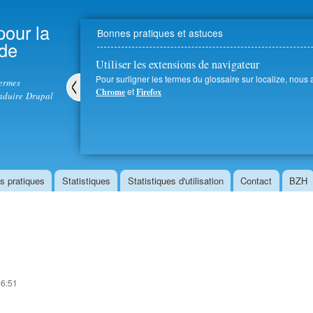
Aller au
contenu
pour la
Bonnes pratiques et astuces
principal
 de
Utiliser les extensions de navigateur
Pour surligner les termes du glossaire sur localize, nous
termes
et
Chrome
Firefox
aduire Drupal
Pré
céd
ent
s pratiques
Statistiques
Statistiques d'utilisation
Contact
BZH
16:51