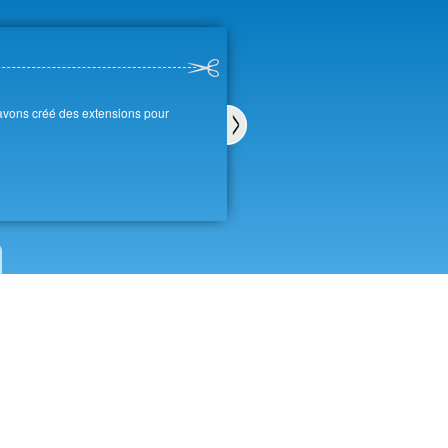
 avons créé des extensions pour
Sui
van
t