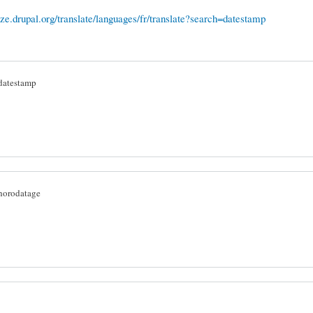
lize.drupal.org/translate/languages/fr/translate?search=datestamp
datestamp
horodatage