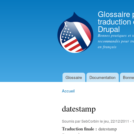
Glossaire 
traduction
Drupal
Bonnes pratiques et 
recommandés pour tr
en français
Glossaire
Documentation
Bonne
Menu principal
Accueil
Vous êtes ici
datestamp
Soumis par
SebCorbin
le jeu, 22/12/2011 - 
Traduction finale :
datestamp