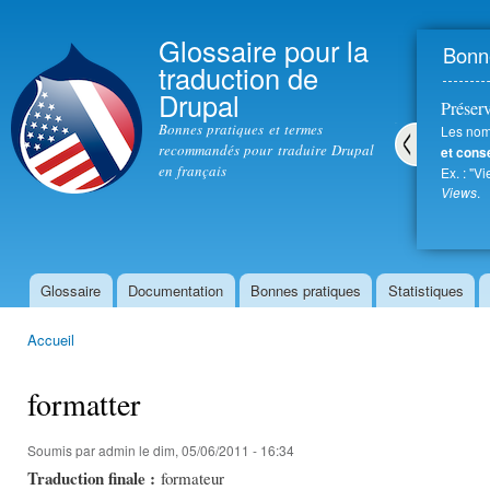
All
con
Glossaire pour la
Bonne
prin
traduction de
Drupal
Préser
Bonnes pratiques et termes
Les nom
recommandés pour traduire Drupal
et cons
en français
Ex. : "
Pré
Views
.
céd
ent
Glossaire
Documentation
Bonnes pratiques
Statistiques
Menu principal
Accueil
Vous êtes ici
formatter
Soumis par
admin
le dim, 05/06/2011 - 16:34
Traduction finale :
formateur