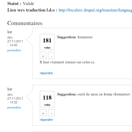
Statut :
Validé
Lien vers traduction l.d.o :
http://localize.drupal.org/translate/langu
Commentaires
lor
Suggestion:
formateur
dim,
181
27/11/2011
- 14:30
votes
permalien
Vote up!
Vote down!
+
-
Il faut vraiment statuer sur celui-ci.
répondre
lor
Suggestion:
outil de mise en forme (formatter)
dim,
118
27/11/2011
- 14:32
votes
permalien
Vote up!
Vote down!
+
-
répondre