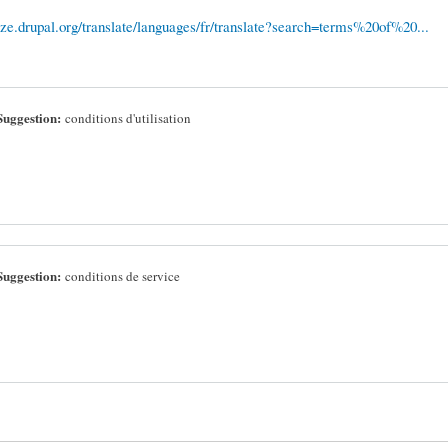
lize.drupal.org/translate/languages/fr/translate?search=terms%20of%20...
Suggestion:
conditions d'utilisation
Suggestion:
conditions de service