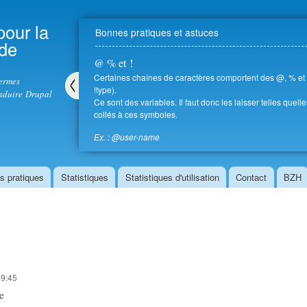
Aller au
contenu
pour la
Bonnes pratiques et astuces
principal
 de
@ % et !
Certaines chaînes de caractères comportent des @, % et ! 
termes
!type).
aduire Drupal
Ce sont des variables. Il faut donc les laisser telles quell
Pré
collés à ces symboles.
céd
ent
Ex. : @user-name
s pratiques
Statistiques
Statistiques d'utilisation
Contact
BZH
19:45
ce