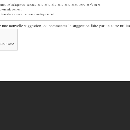
ite> <blockquote> <code> <ul> <ol> <li> <dl> <dt> <dd> <br> <br/> br />
 automatiquement.
nt transformées en liens automatiquement.
ne nouvelle suggestion, ou commentez la suggestion faite par un autre utilisa