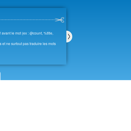
avant le mot (ex : @count, %title,
es et ne surtout pas traduire les mots
Sui
van
t