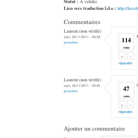
Statut :
À valider
Lien vers traduction l.d.o :
http://loca
Commentaires
Laurent (non vérifié)
sam, 26/11/2011 - 09:39
114
permalien
votes
Vote up!
Vote down!
+
-
répondre
Laurent (non vérifié)
sam, 26/11/2011 - 09:45
47
permalien
votes
Vote up!
Vote down!
+
-
répondre
Ajouter un commentaire