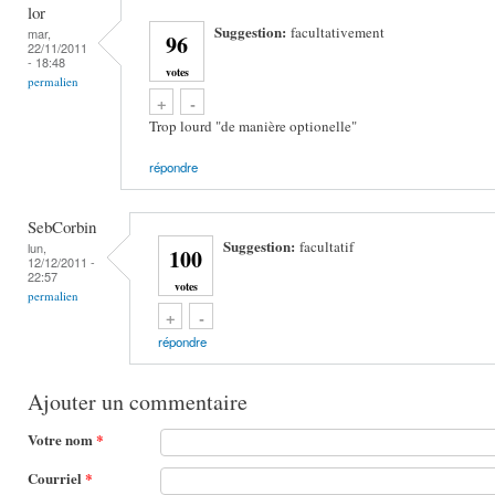
lor
Suggestion:
facultativement
mar,
96
22/11/2011
- 18:48
votes
permalien
Vote up!
Vote down!
+
-
Trop lourd "de manière optionelle"
répondre
SebCorbin
Suggestion:
facultatif
lun,
100
12/12/2011 -
22:57
votes
permalien
Vote up!
Vote down!
+
-
répondre
Ajouter un commentaire
Votre nom
*
Courriel
*