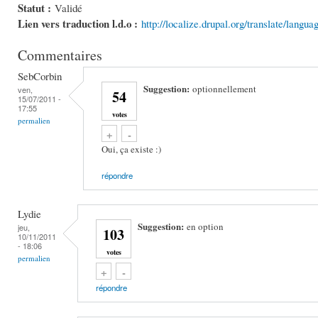
Statut :
Validé
Lien vers traduction l.d.o :
http://localize.drupal.org/translate/langua
Commentaires
SebCorbin
Suggestion:
optionnellement
ven,
54
15/07/2011 -
17:55
votes
permalien
Vote up!
Vote down!
+
-
Oui, ça existe :)
répondre
Lydie
Suggestion:
en option
jeu,
103
10/11/2011
- 18:06
votes
permalien
Vote up!
Vote down!
+
-
répondre