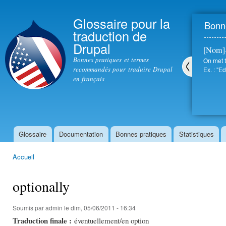
All
con
Glossaire pour la
Bonne
prin
traduction de
Drupal
[Nom]
Bonnes pratiques et termes
On met t
recommandés pour traduire Drupal
Ex. : "Ed
en français
Pré
céd
ent
Glossaire
Documentation
Bonnes pratiques
Statistiques
Menu principal
Accueil
Vous êtes ici
optionally
Soumis par
admin
le dim, 05/06/2011 - 16:34
Traduction finale :
éventuellement/en option