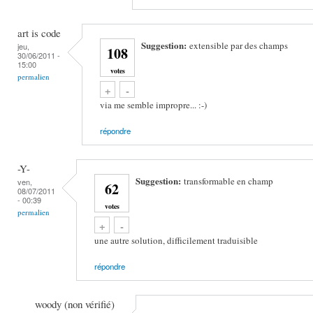
art is code
Suggestion:
extensible par des champs
jeu,
108
30/06/2011 -
15:00
votes
permalien
Vote up!
Vote down!
+
-
via me semble impropre... :-)
répondre
-Y-
Suggestion:
transformable en champ
ven,
62
08/07/2011
- 00:39
votes
permalien
Vote up!
Vote down!
+
-
une autre solution, difficilement traduisible
répondre
woody (non vérifié)