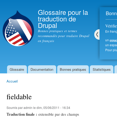
All
con
Glossaire pour la
Bonne
prin
traduction de
Drupal
Vérifie
Bonnes pratiques et termes
En franç
recommandés pour traduire Drupal
un
espac
en français
Pré
un esp
céd
Pour plu
ent
Glossaire
Documentation
Bonnes pratiques
Statistiques
Menu principal
Accueil
Vous êtes ici
fieldable
Soumis par
admin
le dim, 05/06/2011 - 16:34
Traduction finale :
extensible par des champs