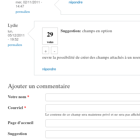
mer, 02/11/2011 -
répondre
14:47
permalien
Lydie
Suggestion:
champs en option
lun,
29
05/12/2011
- 19:52
votes
permalien
Vote up!
Vote down!
+
-
ouvre la possibilité de créer des champs attachés à un no
répondre
Ajouter un commentaire
Votre nom
*
Courriel
*
Le contenu de ce champ sera maintenu privé et ne sera pas affich
Page d'accueil
Suggestion