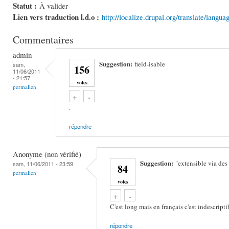
Statut :
À valider
Lien vers traduction l.d.o :
http://localize.drupal.org/translate/langua
Commentaires
admin
Suggestion:
field-isable
sam,
156
11/06/2011
- 21:57
votes
permalien
Vote up!
Vote down!
+
-
.
répondre
Anonyme (non vérifié)
Suggestion:
"extensible via de
sam, 11/06/2011 - 23:59
84
permalien
votes
Vote up!
Vote down!
+
-
C'est long mais en français c'est indescript
répondre