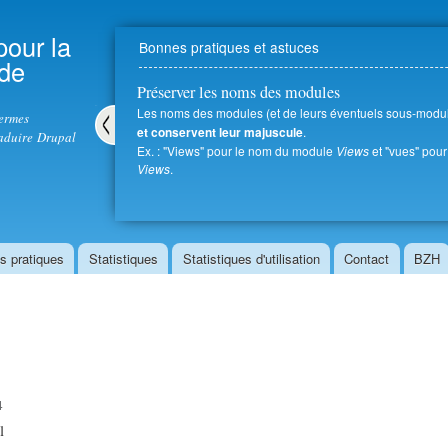
Aller au
contenu
pour la
Bonnes pratiques et astuces
principal
 de
Préserver les noms des modules
Les noms des modules (et de leurs éventuels sous-modul
termes
.
et conservent leur majuscule
aduire Drupal
Ex. : "Views" pour le nom du module
Views
et "vues" pou
Pré
Views
.
céd
ent
s pratiques
Statistiques
Statistiques d'utilisation
Contact
BZH
4
l