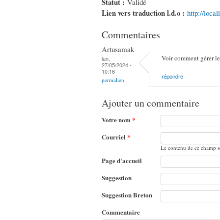
Statut :
Validé
Lien vers traduction l.d.o :
http://loca
Commentaires
Artusamak
Voir comment gérer l
lun,
27/05/2024 -
10:16
répondre
permalien
Ajouter un commentaire
Votre nom
*
Courriel
*
Le contenu de ce champ se
Page d'accueil
Suggestion
Suggestion Breton
Commentaire