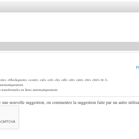
Pl
ite> <blockquote> <code> <ul> <ol> <li> <dl> <dt> <dd> <br> <br/> br />
 automatiquement.
nt transformées en liens automatiquement.
ne nouvelle suggestion, ou commentez la suggestion faite par un autre utilisa